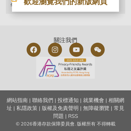
歡迎瀏覽我們的新版網頁
年報
關注我們
網站指南
|
聯絡我們
|
投標通知
|
就業機會
|
相關網
址
|
私隱政策
|
版權及免責聲明
|
無障礙瀏覽
|
常見
問題
|
RSS
© 2026香港存款保障委員會. 版權所有 不得轉載